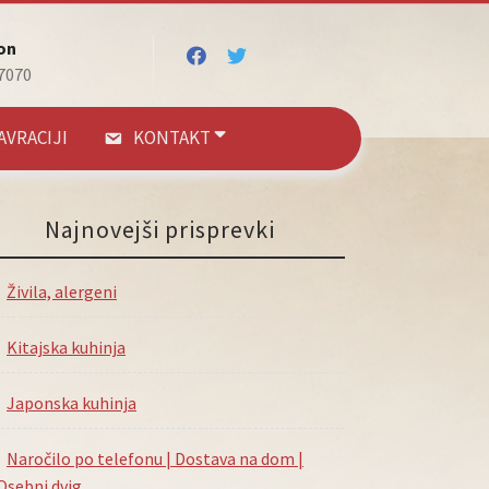
on
7070
AVRACIJI
KONTAKT
Najnovejši prisprevki
Živila, alergeni
Kitajska kuhinja
Japonska kuhinja
Naročilo po telefonu | Dostava na dom |
Osebni dvig