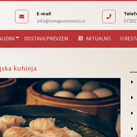
E-mail
Telef
info@zmajevomesto.si
07292
NUDBA
DOSTAVA/PREVZEM
AKTUALNO
O REST
jska kuhinja