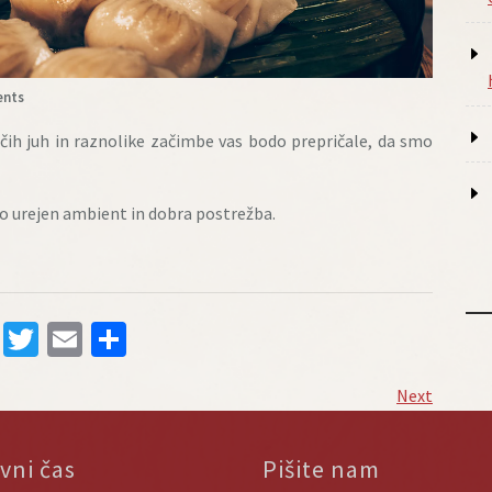
nts
kočih juh in raznolike začimbe vas bodo prepričale, da smo
ko urejen ambient in dobra postrežba.
Facebook
Twitter
Email
Share
Next
Next
Post
vni čas
Pišite nam