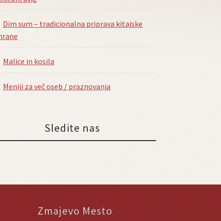
Dim sum – tradicionalna priprava kitajske
hrane
Malice in kosila
Meniji za več oseb / praznovanja
Sledite nas
Zmajevo Mesto