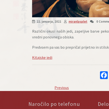
22. januarja, 2021
miranlpsplet
0 Comme
Različni okusi naših jedi, zapeljive barve pe
vredni ponovnega obiska.
Predvsem pa vas bo prepričal prijetno in stils
Kitajske jedi
Navigacija
Previous
Previous
prispevka
Post
Naročilo po telefonu
Delo